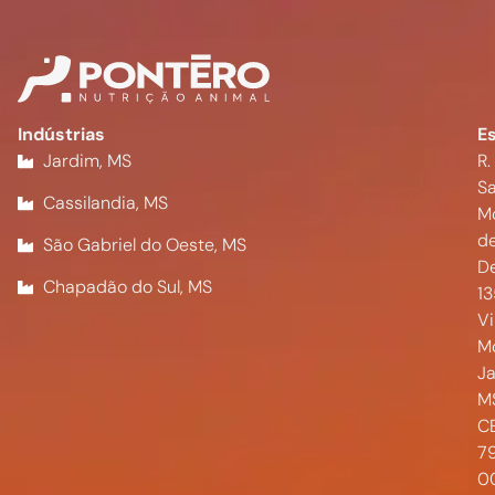
Indústrias
Es
Jardim, MS
R.
Sa
Cassilandia, MS
M
d
São Gabriel do Oeste, MS
De
Chapadão do Sul, MS
1
Vi
M
Ja
M
CE
7
0