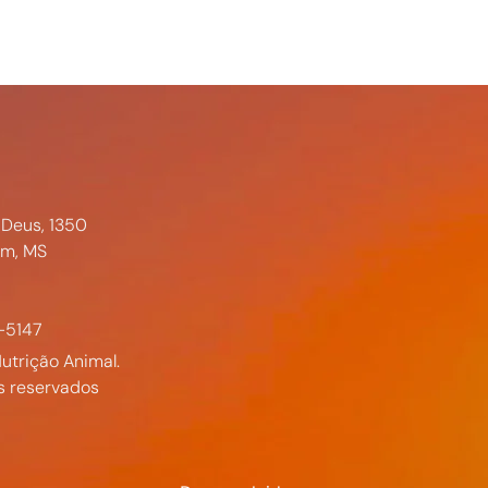
 Deus, 1350
im, MS
-5147
utrição Animal.
s reservados