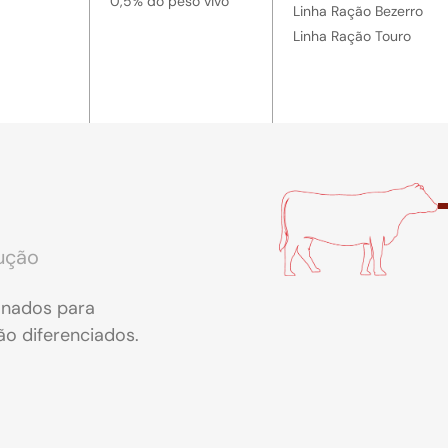
0,5% do peso vivo
Linha Ração Bezerro
Linha Ração Touro
ução
onados para
o diferenciados.