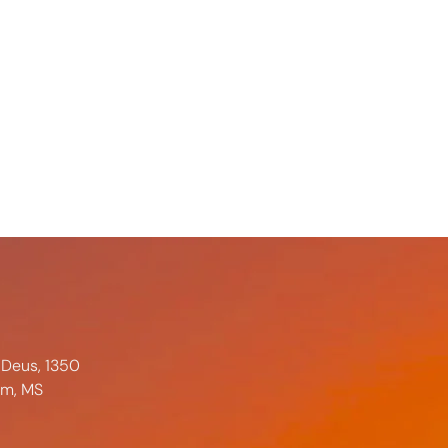
 Deus, 1350
im, MS