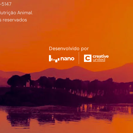
-5147
utrição Animal.
s reservados
Desenvolvido por