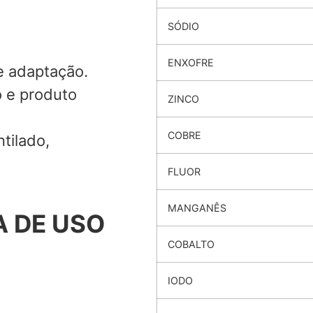
SÓDIO
ENXOFRE
e adaptação.
o e produto
ZINCO
COBRE
tilado,
FLUOR
MANGANÊS
 DE USO
COBALTO
IODO