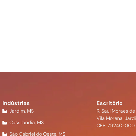
Indústrias
Escritório
Jardim, MS
R. Saul Moraes de
Vila Morena, Jard
Cassilandia, MS
CEP: 79240-000
São Gabriel do Oeste, MS