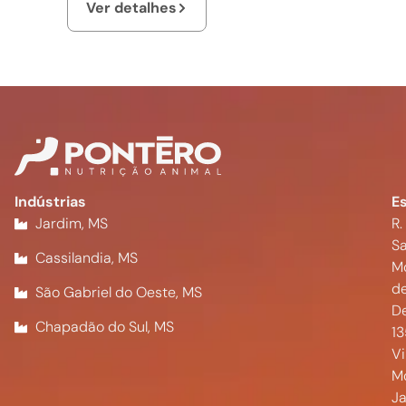
Ver detalhes
Indústrias
Es
Jardim, MS
R.
Sa
Cassilandia, MS
M
d
São Gabriel do Oeste, MS
De
Chapadão do Sul, MS
1
Vi
M
Ja