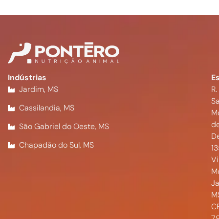
Indústrias
Es
Jardim, MS
R.
Sa
Cassilandia, MS
M
d
São Gabriel do Oeste, MS
De
Chapadão do Sul, MS
1
Vi
M
Ja
M
CE
7