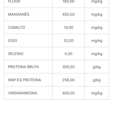
FLUOR
160,00
mg/kg
MANGANÊS
450,00
mg/kg
COBALTO
19,00
mg/kg
IODO
32,00
mg/kg
SELENIO
5,00
mg/kg
PROTEINA BRUTA
300,00
g/kg
NNP EQ PROTEINA
256,00
g/kg
VIRGINIAMICINA
400,00
mg/kg