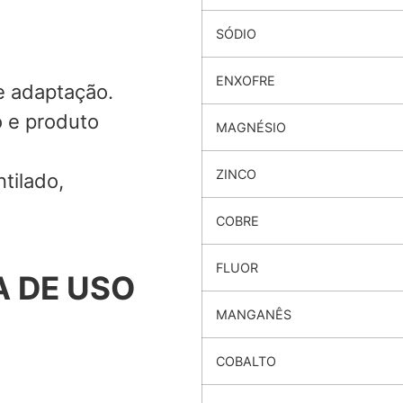
SÓDIO
ENXOFRE
e adaptação.
o e produto
MAGNÉSIO
ZINCO
tilado,
COBRE
FLUOR
 DE USO
MANGANÊS
COBALTO