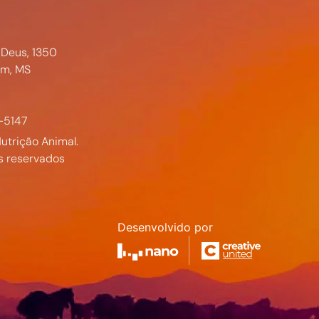
 Deus, 1350
im, MS
-5147
utrição Animal.
s reservados
Desenvolvido por