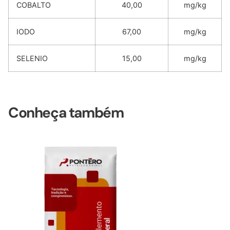
COBALTO
40,00
mg/kg
IODO
67,00
mg/kg
SELENIO
15,00
mg/kg
Conheça também