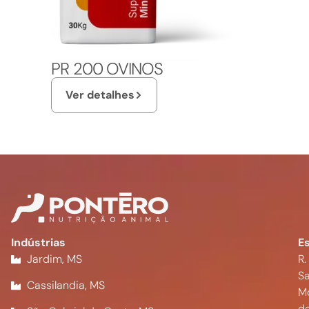
PR 200 OVINOS
Ver detalhes
Indústrias
Es
Jardim, MS
R.
Sa
Cassilandia, MS
M
d