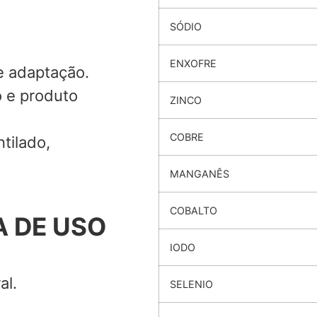
SÓDIO
ENXOFRE
e adaptação.
o e produto
ZINCO
COBRE
tilado,
MANGANÊS
COBALTO
 DE USO
IODO
al.
SELENIO