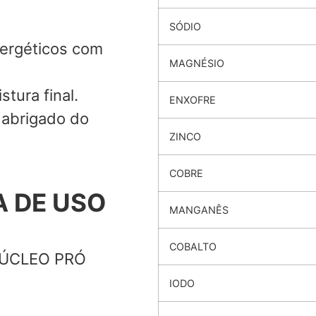
SÓDIO
nergéticos com
MAGNÉSIO
ura final.
ENXOFRE
 abrigado do
ZINCO
COBRE
 DE USO
MANGANÊS
COBALTO
 NÚCLEO PRÓ
IODO