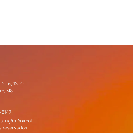
 Deus, 1350
im, MS
-5147
utrição Animal.
s reservados