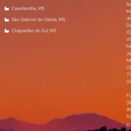
Sa
Cassilandia, MS
M
d
São Gabriel do Oeste, MS
De
Chapadão do Sul, MS
1
Vi
M
Ja
M
CE
7
0
Fo
(6
9
5
©