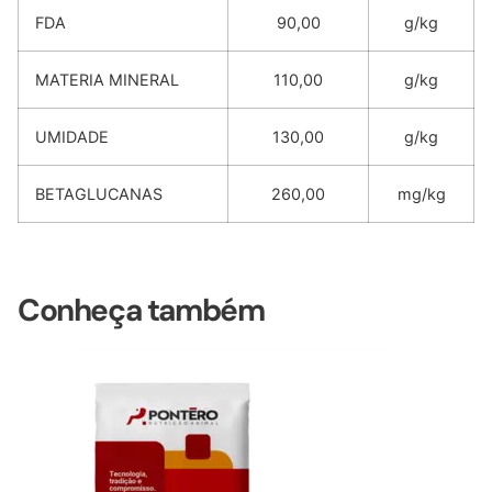
FDA
90,00
g/kg
MATERIA MINERAL
110,00
g/kg
UMIDADE
130,00
g/kg
BETAGLUCANAS
260,00
mg/kg
Conheça também